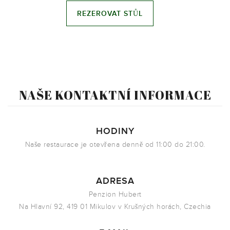
NAŠE KONTAKTNÍ INFORMACE
HODINY
Naše restaurace je otevřena denně od 11:00 do 21:00.
ADRESA
Penzion Hubert
Na Hlavní 92, 419 01 Mikulov v Krušných horách, Czechia