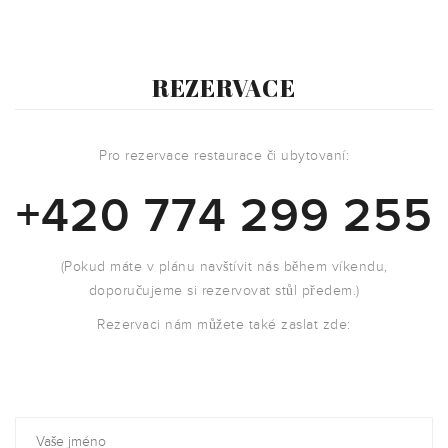
REZERVACE
Pro rezervace restaurace či ubytovaní:
+420 774 299 255
(Pokud máte v plánu navštívit nás během víkendu,
doporučujeme si rezervovat stůl předem.)
Rezervaci nám můžete také zaslat zde: