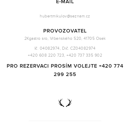
E-MAIL
hubertmikulov@seznam.cz
PROVOZOVATEL
2Kgastro sro, Vrbenského 520, 41705 Osek
Ič.
04082974, Dič.
CZ04082974
+420 608 220 723, +420 737 335 902
PRO REZERVACI PROSÍM VOLEJTE +420 774
299 255