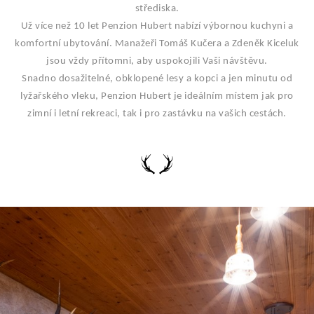
střediska.
Už více než 10 let Penzion Hubert nabízí výbornou kuchyni a
komfortní ubytování. Manažeři Tomáš Kučera a Zdeněk Kiceluk
jsou vždy přítomni, aby uspokojili Vaši návštěvu.
Snadno dosažitelné, obklopené lesy a kopci a jen minutu od
lyžařského vleku, Penzion Hubert je ideálním místem jak pro
zimní i letní rekreaci, tak i pro zastávku na vašich cestách.