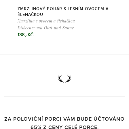
ZMRZLINOVÝ POHÁR S LESNÍM OVOCEM A
ŠLEHAČKOU
Zmrzlina s ovocem a šlehačkou
Eisbecher mit Obst und Sahne
138
,-KČ
ZA POLOVIČNÍ PORCI VÁM BUDE ÚČTOVÁNO
65% Z CENY CELÉ PORCE.