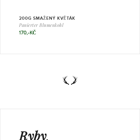
200G SMAŽENÝ KVĚTÁK
Panierter Blumenkohl
170,-KČ
Ryby
,