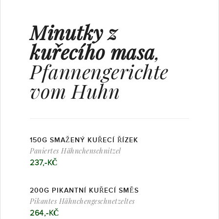
Minutky z
kuřecího masa
,
Pfannengerichte
vom Huhn
150G SMAŽENÝ KUŘECÍ ŘÍZEK
Paniertes Hähnchenschnitzel
237,-KČ
200G PIKANTNÍ KUŘECÍ SMĚS
Pikantes Hähnchengeschnetzeltes
264,-KČ