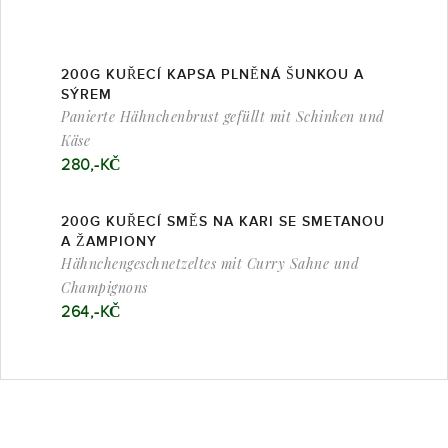
200G KUŘECÍ KAPSA PLNĚNÁ ŠUNKOU A
SÝREM
Panierte Hähnchenbrust gefüllt mit Schinken und
Käse
280,-KČ
200G KUŘECÍ SMĚS NA KARI SE SMETANOU
A ŽAMPIONY
Hähnchengeschnetzeltes mit Curry Sahne und
Champignons
264,-KČ