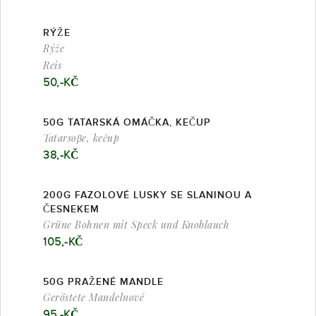
RÝŽE
Rýže
Reis
50,-KČ
50G TATARSKÁ OMÁČKA, KEČUP
Tatarsoβe, kečup
38,-KČ
200G FAZOLOVÉ LUSKY SE SLANINOU A
ČESNEKEM
Grüne Bohnen mit Speck und Knoblauch
105,-KČ
50G PRAŽENÉ MANDLE
Geröstete Mandelnové
95,-KČ