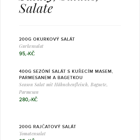
Salate
200G OKURKOVÝ SALÁT
Gurkensalat
95,-KČ
400G SEZÓNÍ SALÁT S KUŘECÍM MASEM,
PARMESANEM A BAGETKOU
Season Salat mit Hähnchenfleisch, Baguete,
Parmesan
280,-KČ
200G RAJČATOVÝ SALÁT
Tomatensalat