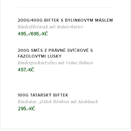
200G/400G BIFTEK S BYLINKOVÝM MÁSLEM
Rinderfiletsteak mit Kräuterbutter
495,-/695,-KČ
200G SMĚS Z PRÁVNÉ SVÍČKOVÉ S
FAZOLOVÝMI LUSKY
Rindergeschnetzeltes mit Grüne Bohnen
457,-KČ
100G TATARSKÝ BIFTEK
Rindtatar, 4Stück Röstbrot mit Knoblauch
295,-KČ