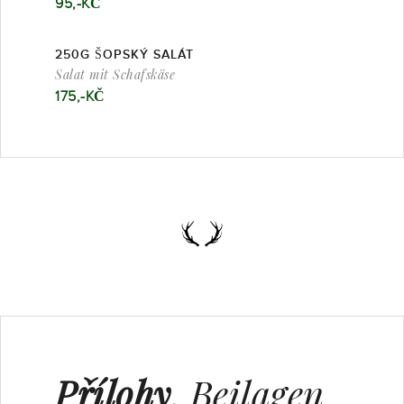
95,-KČ
250G ŠOPSKÝ SALÁT
Salat mit Schafskäse
175,-KČ
Přílohy
, Beilagen