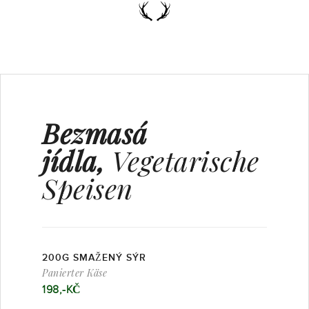
Bezmasá
jídla,
Vegetarische
Speisen
200G SMAŽENÝ SÝR
Panierter Käse
198,-KČ