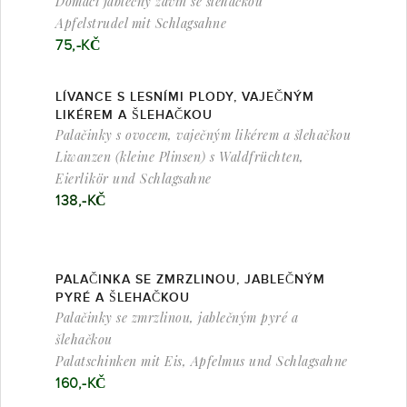
Domácí jablečný závin se šlehačkou
Apfelstrudel mit Schlagsahne
75,-KČ
LÍVANCE S LESNÍMI PLODY, VAJEČNÝM
LIKÉREM A ŠLEHAČKOU
Palačinky s ovocem, vaječným likérem a šlehačkou
Liwanzen (kleine Plinsen) s Waldfrüchten,
Eierlikör und Schlagsahne
138,-KČ
PALAČINKA SE ZMRZLINOU, JABLEČNÝM
PYRÉ A ŠLEHAČKOU
Palačinky se zmrzlinou, jablečným pyré a
šlehačkou
Palatschinken mit Eis, Apfelmus und Schlagsahne
160,-KČ