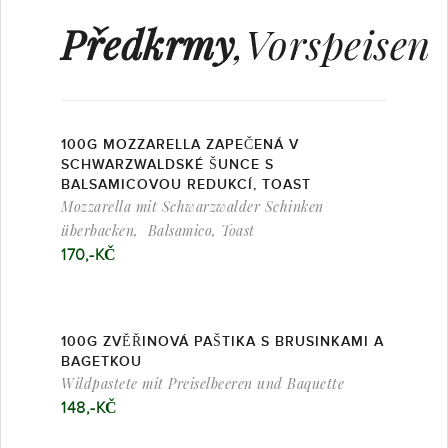
Předkrmy
,Vorspeisen
100G MOZZARELLA ZAPEČENÁ V
SCHWARZWALDSKÉ ŠUNCE S
BALSAMICOVOU REDUKCÍ, TOAST
Mozzarella mit Schwarzwalder Schinken
überbacken, Balsamico, Toast
170,-KČ
100G ZVĚŘINOVÁ PAŠTIKA S BRUSINKAMI A
BAGETKOU
Wildpastete mit Preiselbeeren und Baquette
148,-KČ