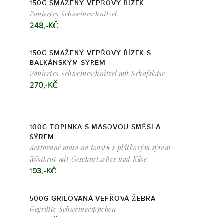
150G SMAŽENÝ VEPŘOVÝ ŘÍZEK
Paniertes Schweineschnitzel
248,-KČ
150G SMAŽENÝ VEPŘOVÝ ŘÍZEK S
BALKÁNSKÝM SÝREM
Paniertes Schweineschnitzel mit Schafskäse
270,-KČ
100G TOPINKA S MASOVOU SMĚSÍ A
SÝREM
Restované maso na toastu s plátkovým sýrem
Röstbrot mit Geschnetzeltes und Käse
193,-KČ
500G GRILOVANÁ VEPŘOVÁ ŽEBRA
Gegrillte Schweinerippchen